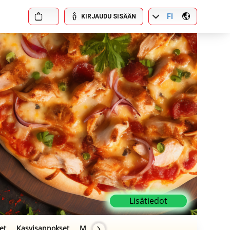
FI
KIRJAUDU SISÄÄN
Lisätiedot
et
Kasvisannokset
Muut Annokset
Ben & Jerry’s
Juomat