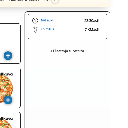
Nyt auki
23:30
asti
Toimitus
7 KM
asti
Ei lisättyjä tuotteita