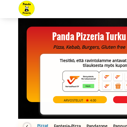
Panda Pizzeria Turku
Pizza, Kebab, Burgers, Gluten free
Tiesitkö, että ravintolamme antavat 
tilauksesta myös kupon
ARVOSTELUT
4.00
Sinä päätät, me toteut
Pizzat
Fantasia-Pizza
Pandazone
Pannup