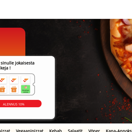
sinulle jokaisesta
keja !
ALENNUS 10%
amme!
izzat
Vegaanipizzat
Kebab
Salaatit
Vöner
Kana-Annoks